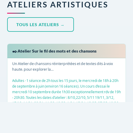
ATELIERS ARTISTIQUES
TOUS LES ATELIERS →
✒️
Atelier Sur le fil des mots et des chansons
Un Atelier de chansons réinterprétées et de textes dits à voix
haute. pour explorer la…
Adultes · 1 séance de 2h tous les 15 jours, le mercredi de 18h à 20h
de septembre à juin (environ 16 séances). Un cours d’essai le
mercredi 10 septembre durée 1h30 exceptionnellement rdv de 19h
◎
- 20h30. Toutes les dates d’atelier : 8/10,22/10, 5/11 19/11, 3/12,
17/12, 14/01, 28/01, 11/02, 18/03, 1/04, 15/04, 13/05, 27/05, 10/06 :
répète générale rdv 17h – 20h, 3 représentations les 12 13/14 juin
pendant le grand tour de la bicyclette . · 180 euros l’année + 5 euros
d’adhésion à l’association (pour l’assurance)