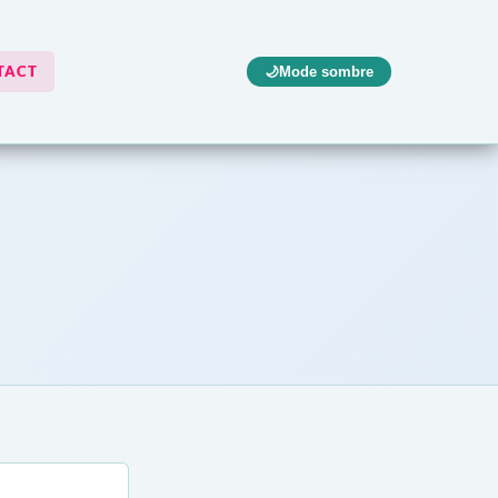
TACT
🌙
Mode sombre