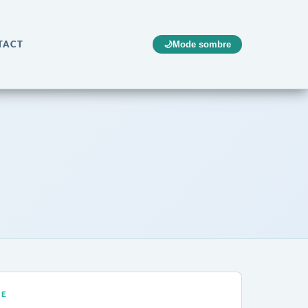
TACT
🌙
Mode sombre
RE