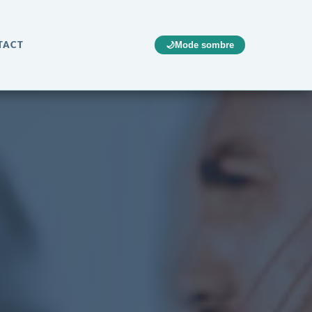
TACT
🌙
Mode sombre