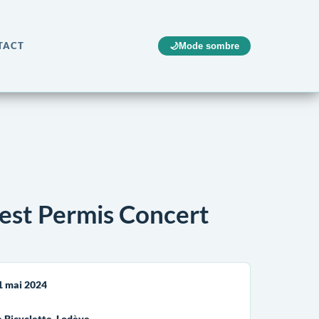
TACT
🌙
Mode sombre
 est Permis Concert
1 mai 2024
a Bicyclette, Lodève