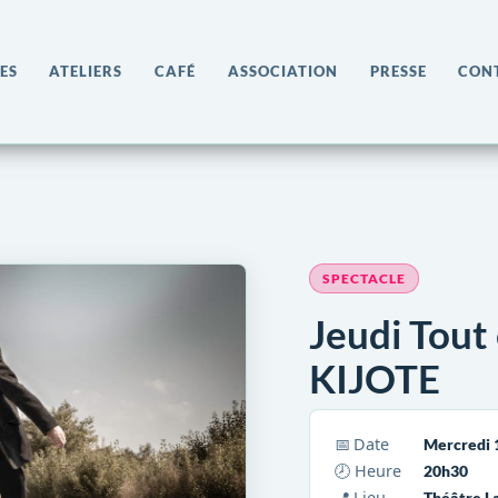
ES
ATELIERS
CAFÉ
ASSOCIATION
PRESSE
CON
SPECTACLE
Jeudi Tout
KIJOTE
📅 Date
Mercredi 
🕗 Heure
20h30
📍 Lieu
Théâtre L