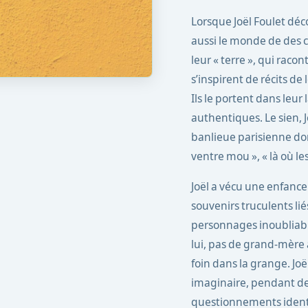
Lorsque Joël Foulet déc
aussi le monde de des c
leur « terre », qui raco
s’inspirent de récits de 
Ils le portent dans leur
authentiques. Le sien, 
banlieue parisienne dont
ventre mou », « là où l
Joël a vécu une enfance 
souvenirs truculents lié
personnages inoubliabl
lui, pas de grand-mère
foin dans la grange. Joël
imaginaire, pendant de
questionnements identit