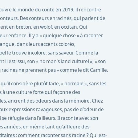
ouvre le monde du conte en 2019, il rencontre
onteurs. Des conteurs enracinés, qui parlent de
ntent en breton, en wolof, en occitan. Qui
leur enfance. Il y a « quelque chose » à raconter.
 langue, dans leurs accents colorés,
Joël le trouve incolore, sans saveur. Comme la
 il est issu, son « no man’s land culturel », « son
es racines ne prennent pas » comme le dit Camille.
qu’il considère plutôt fade, « normale », sans les
s à une culture forte qui façonne des
es, ancrent des odeurs dans la mémoire. Chez
 aux expressions ravageuses, pas de d’odeur de
 se réfugie dans l’ailleurs. Il raconte avec son
s années, en même tant qu’affleure des
aires : comment raconter sans racine ? Qui est-