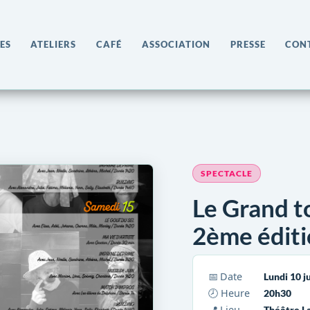
ES
ATELIERS
CAFÉ
ASSOCIATION
PRESSE
CON
SPECTACLE
Le Grand to
2ème édit
📅 Date
Lundi 10 j
🕗 Heure
20h30
📍 Lieu
Théâtre L