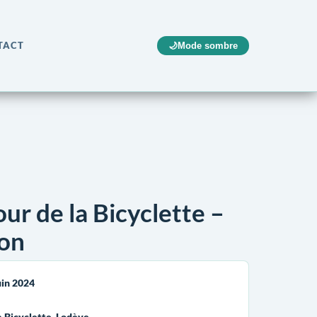
TACT
🌙
Mode sombre
ur de la Bicyclette –
ion
uin 2024
a Bicyclette, Lodève